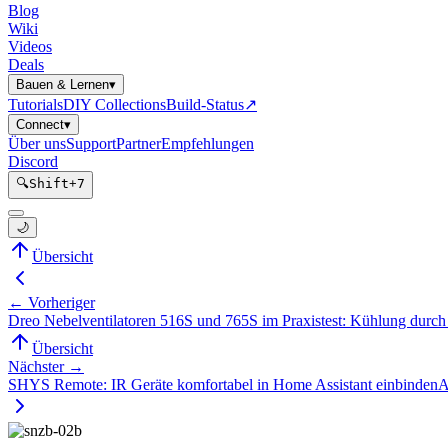
Blog
Wiki
Videos
Deals
Bauen & Lernen
▾
Tutorials
DIY Collections
Build-Status
↗
Connect
▾
Über uns
Support
Partner
Empfehlungen
Discord
🔍
Shift
+
7
🌙
Übersicht
← Vorheriger
Dreo Nebelventilatoren 516S und 765S im Praxistest: Kühlung durch
Übersicht
Nächster →
SHYS Remote: IR Geräte komfortabel in Home Assistant einbinden
A