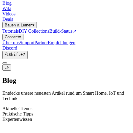
Blog
Wiki
Videos
Deals
Bauen & Lernen
▾
Tutorials
DIY Collections
Build-Status
↗
Connect
▾
Über uns
Support
Partner
Empfehlungen
Discord
🔍
Shift
+
7
🌙
Blog
Entdecke unsere neuesten Artikel rund um Smart Home, IoT und
Technik
Aktuelle Trends
Praktische Tipps
Expertenwissen