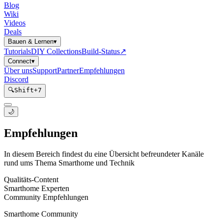
Blog
Wiki
Videos
Deals
Bauen & Lernen
▾
Tutorials
DIY Collections
Build-Status
↗
Connect
▾
Über uns
Support
Partner
Empfehlungen
Discord
🔍
Shift
+
7
🌙
Empfehlungen
In diesem Bereich findest du eine Übersicht befreundeter Kanäle
rund ums Thema Smarthome und Technik
Qualitäts-Content
Smarthome Experten
Community Empfehlungen
Smarthome Community