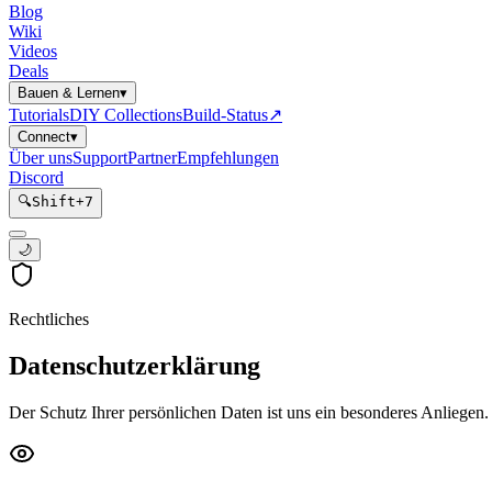
Blog
Wiki
Videos
Deals
Bauen & Lernen
▾
Tutorials
DIY Collections
Build-Status
↗
Connect
▾
Über uns
Support
Partner
Empfehlungen
Discord
🔍
Shift
+
7
🌙
Rechtliches
Datenschutzerklärung
Der Schutz Ihrer persönlichen Daten ist uns ein besonderes Anliege