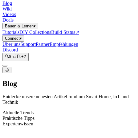
Blog
Wiki
Videos
Deals
Bauen & Lernen
▾
Tutorials
DIY Collections
Build-Status
↗
Connect
▾
Über uns
Support
Partner
Empfehlungen
Discord
🔍
Shift
+
7
🌙
Blog
Entdecke unsere neuesten Artikel rund um Smart Home, IoT und
Technik
Aktuelle Trends
Praktische Tipps
Expertenwissen