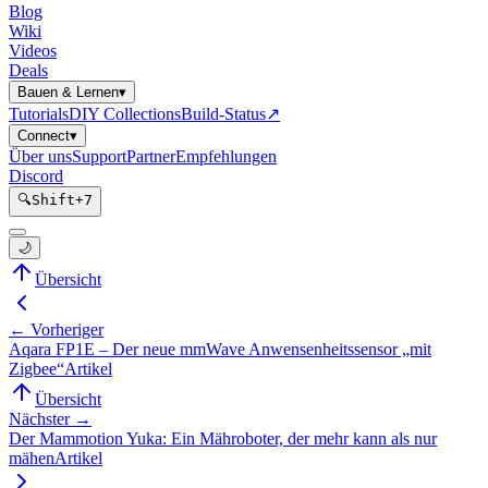
Blog
Wiki
Videos
Deals
Bauen & Lernen
▾
Tutorials
DIY Collections
Build-Status
↗
Connect
▾
Über uns
Support
Partner
Empfehlungen
Discord
🔍
Shift
+
7
🌙
Übersicht
← Vorheriger
Aqara FP1E – Der neue mmWave Anwensenheitssensor „mit
Zigbee“
Artikel
Übersicht
Nächster →
Der Mammotion Yuka: Ein Mähroboter, der mehr kann als nur
mähen
Artikel