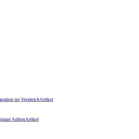
ration im Vergleich
Artikel
istant Addon
Artikel