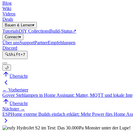
Blog
Wiki
Videos
Deals
Bauen & Lernen
▾
Tutorials
DIY Collections
Build-Status
↗
Connect
▾
Über uns
Support
Partner
Empfehlungen
Discord
🔍
Shift
+
7
🌙
Übersicht
← Vorheriger
Govee Stehlampen in Home Assistant: Matter, MQTT und lokale Integ
Übersicht
Nächster →
ESPHome externe Builds einfach erklärt: Mehr Power fürs Home Ass