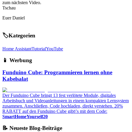
zum nächsten Video.
Tschau
Euer Daniel
🏷️
Kategorien
Home Assistant
Tutorial
YouTube
📱 Werbung
Funduino Cube: Programmieren lernen ohne
Kabelsalat
Der Funduino Cube bringt 13 fest verlötete Module, digitales
Arbeitsbuch und Videoanleitungen in einem kompakten Lernsystem
zusammen. Anschließen, Code hochladen, direkt verstehen. 20%
RABATT auf den Funduino Cube gibt\'s mit dem Code:
SmartHomeYourself20
📝 Neueste Blog-Beiträge