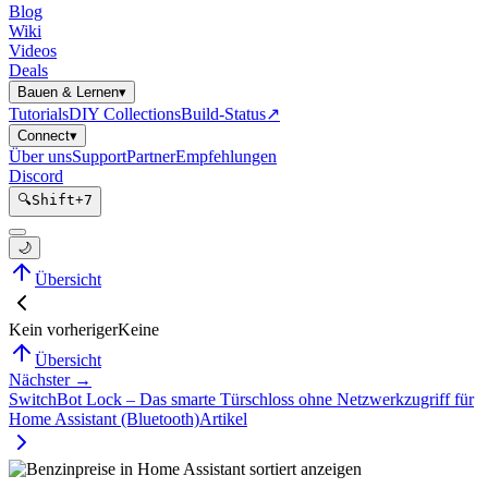
Blog
Wiki
Videos
Deals
Bauen & Lernen
▾
Tutorials
DIY Collections
Build-Status
↗
Connect
▾
Über uns
Support
Partner
Empfehlungen
Discord
🔍
Shift
+
7
🌙
Übersicht
Kein vorheriger
Keine
Übersicht
Nächster →
SwitchBot Lock – Das smarte Türschloss ohne Netzwerkzugriff für
Home Assistant (Bluetooth)
Artikel