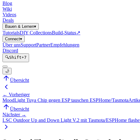
Blog
Wiki
Videos
Deals
Bauen & Lernen
▾
Tutorials
DIY Collections
Build-Status
↗
Connect
▾
Über uns
Support
Partner
Empfehlungen
Discord
🔍
Shift
+
7
🌙
Übersicht
← Vorheriger
MoodLight Tuya Chip gegen ESP tauschen ESPHome/Tasmota
Artik
Übersicht
Nächster →
LSC Outdoor Up and Down Light V.2 mit Tasmota/ESPHome flashe