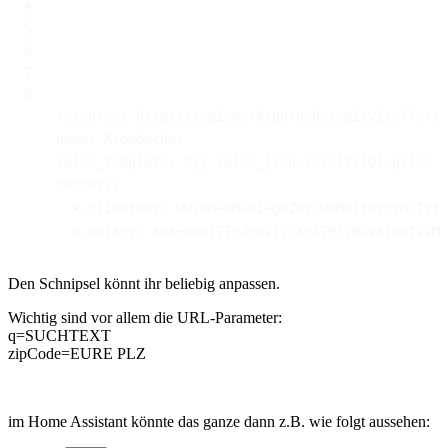
resource
:
 https
:
//api.marktguru.de/api/v1/offers/
name
:
value_template
:
"{{ value_json.results[0].price }
headers
:
x-clientkey
:
x-apikey
:
 8Kk+pmbf7TgJ9nVj2cXeA7P5zBGv8iuutVVMR
Den Schnipsel könnt ihr beliebig anpassen.
Wichtig sind vor allem die URL-Parameter:
q=SUCHTEXT
zipCode=EURE PLZ
im Home Assistant könnte das ganze dann z.B. wie folgt aussehen: