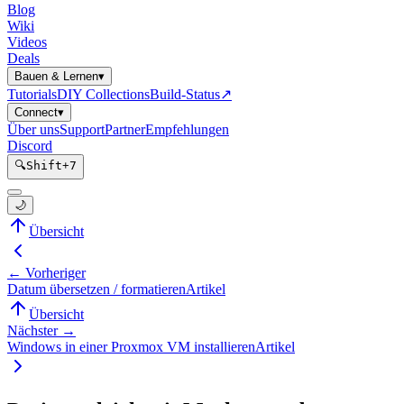
Blog
Wiki
Videos
Deals
Bauen & Lernen
▾
Tutorials
DIY Collections
Build-Status
↗
Connect
▾
Über uns
Support
Partner
Empfehlungen
Discord
🔍
Shift
+
7
🌙
Übersicht
← Vorheriger
Datum übersetzen / formatieren
Artikel
Übersicht
Nächster →
Windows in einer Proxmox VM installieren
Artikel