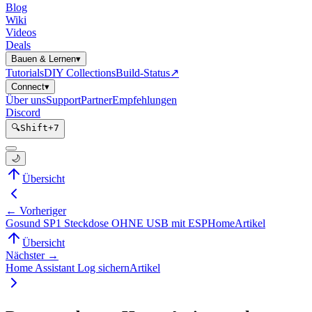
Blog
Wiki
Videos
Deals
Bauen & Lernen
▾
Tutorials
DIY Collections
Build-Status
↗
Connect
▾
Über uns
Support
Partner
Empfehlungen
Discord
🔍
Shift
+
7
🌙
Übersicht
← Vorheriger
Gosund SP1 Steckdose OHNE USB mit ESPHome
Artikel
Übersicht
Nächster →
Home Assistant Log sichern
Artikel