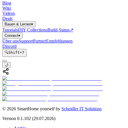
Blog
Wiki
Videos
Deals
Bauen & Lernen
▾
Tutorials
DIY Collections
Build-Status
↗
Connect
▾
Über uns
Support
Partner
Empfehlungen
Discord
🔍
Shift
+
7
🌙
©
2026
SmartHome yourself by
Scheidler IT Solutions
Version
0.1.102
(29.07.2026)