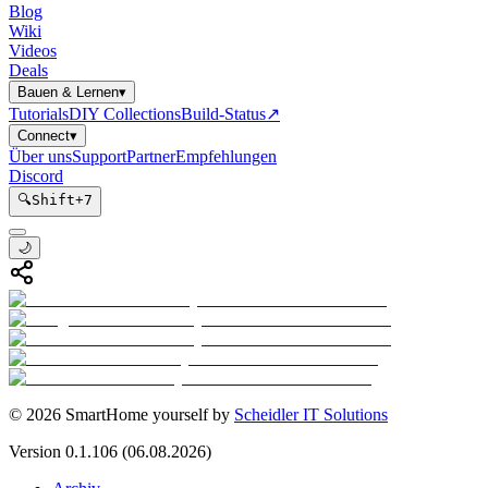
Blog
Wiki
Videos
Deals
Bauen & Lernen
▾
Tutorials
DIY Collections
Build-Status
↗
Connect
▾
Über uns
Support
Partner
Empfehlungen
Discord
🔍
Shift
+
7
🌙
©
2026
SmartHome yourself by
Scheidler IT Solutions
Version
0.1.106
(06.08.2026)