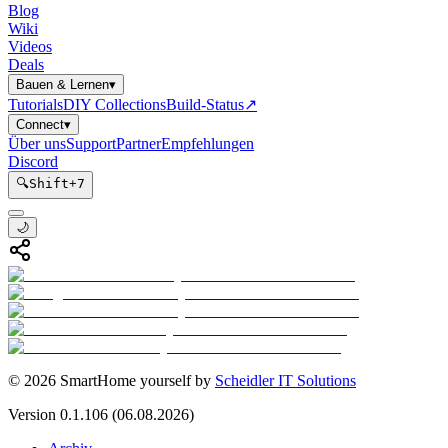
Blog
Wiki
Videos
Deals
Bauen & Lernen
▾
Tutorials
DIY Collections
Build-Status
↗
Connect
▾
Über uns
Support
Partner
Empfehlungen
Discord
🔍
Shift
+
7
🌙
©
2026
SmartHome yourself by
Scheidler IT Solutions
Version
0.1.106
(06.08.2026)