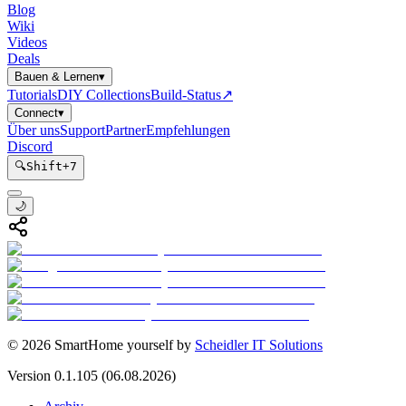
Blog
Wiki
Videos
Deals
Bauen & Lernen
▾
Tutorials
DIY Collections
Build-Status
↗
Connect
▾
Über uns
Support
Partner
Empfehlungen
Discord
🔍
Shift
+
7
🌙
©
2026
SmartHome yourself by
Scheidler IT Solutions
Version
0.1.105
(06.08.2026)