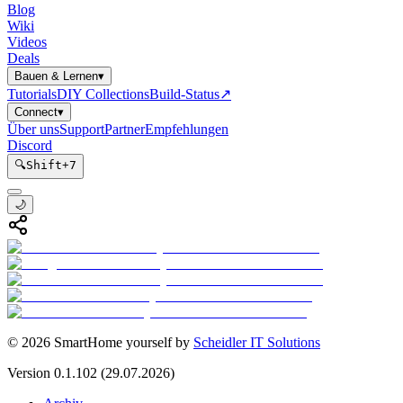
Blog
Wiki
Videos
Deals
Bauen & Lernen
▾
Tutorials
DIY Collections
Build-Status
↗
Connect
▾
Über uns
Support
Partner
Empfehlungen
Discord
🔍
Shift
+
7
🌙
©
2026
SmartHome yourself by
Scheidler IT Solutions
Version
0.1.102
(29.07.2026)