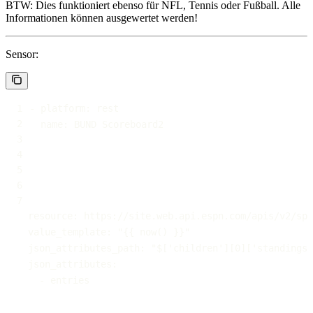
BTW: Dies funktioniert ebenso für NFL, Tennis oder Fußball. Alle
Informationen können ausgewertet werden!
Sensor:
-
platform
:
name
:
resource
:
 https
:
value_template
:
"{{ now() }}"
json_attributes_path
:
"$['children'][0]['standings'
json_attributes
:
-
 entries