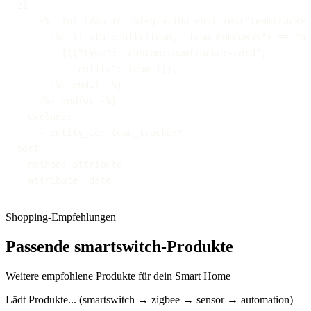
    {%- endfor -%}
exclude
:
-
entity_id
:
sort
:
method
:
attribute
:
 date
Shopping-Empfehlungen
Passende smartswitch-Produkte
Weitere empfohlene Produkte für dein Smart Home
Lädt Produkte... (smartswitch → zigbee → sensor → automation)