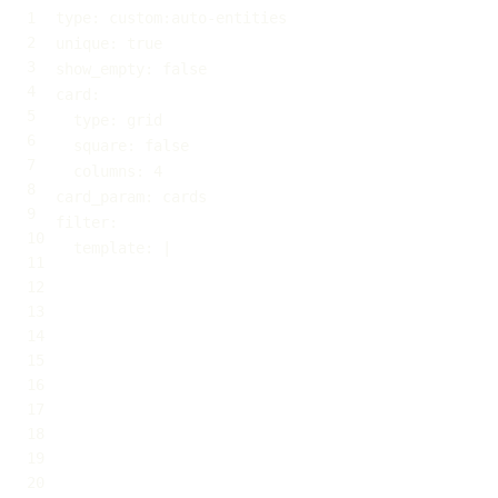
type
:
 custom
:
auto
-
unique
:
true
show_empty
:
false
card
:
type
:
square
:
false
columns
:
4
card_param
:
filter
:
template
:
|