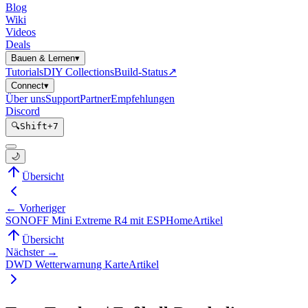
Blog
Wiki
Videos
Deals
Bauen & Lernen
▾
Tutorials
DIY Collections
Build-Status
↗
Connect
▾
Über uns
Support
Partner
Empfehlungen
Discord
🔍
Shift
+
7
🌙
Übersicht
← Vorheriger
SONOFF Mini Extreme R4 mit ESPHome
Artikel
Übersicht
Nächster →
DWD Wetterwarnung Karte
Artikel