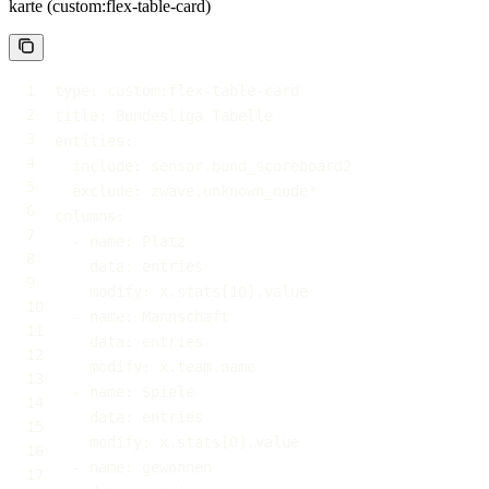
karte (custom:flex-table-card)
type
:
 custom
:
flex
-
table
-
title
:
entities
:
include
:
exclude
:
columns
:
-
name
:
data
:
modify
:
 x.stats
[
10
]
-
name
:
data
:
modify
:
-
name
:
data
:
modify
:
 x.stats
[
0
]
-
name
: