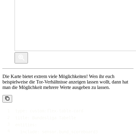
Die Karte bietet extrem viele Möglichkeiten! Wen ihr euch
beispielweise die Tor-Verhältnisse anzeigen lassen wollt, dann hat
man die Möglichkeit mehrere Werte ausgeben zu lassen.
type
:
 custom
:
flex
-
table
-
title
:
entities
:
include
: