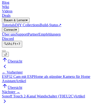
Blog
Wiki
Videos
Deals
Bauen & Lernen
▾
Tutorials
DIY Collections
Build-Status
↗
Connect
▾
Über uns
Support
Partner
Empfehlungen
Discord
🔍
Shift
+
7
🌙
Übersicht
← Vorheriger
ESP32 Cam mit ESPHome als günstige Kamera für Home
Assistant
Artikel
Übersicht
Nächster →
Sonoff Touch 2-Kanal Wandschalter (T0EU2C)
Artikel