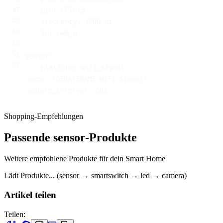
pin
:
frequency
:
id
:
sensor
:
-
platform
:
name
:
"GERÄTENAME WiFi Signal"
update_interval
:
 60s
Shopping-Empfehlungen
Passende sensor-Produkte
Weitere empfohlene Produkte für dein Smart Home
Lädt Produkte... (sensor → smartswitch → led → camera)
Artikel teilen
Teilen: