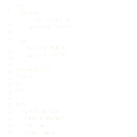
wifi
:
networks
:
-
ssid
:
"WLAN SSID"
password
:
"WLAN PW"
ap
:
ssid
:
"AP KENNUNG"
password
:
"AP PW"
captive_portal
:
logger
:
api
:
ota
:
light
:
-
platform
:
name
:
red
:
green
: