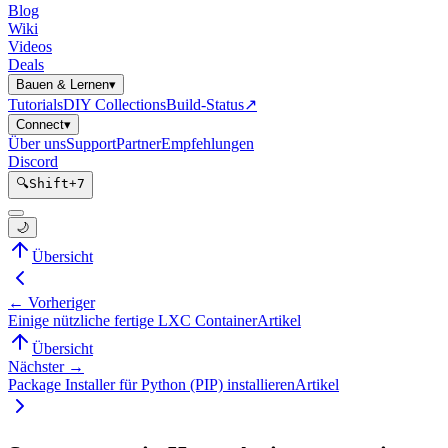
Blog
Wiki
Videos
Deals
Bauen & Lernen
▾
Tutorials
DIY Collections
Build-Status
↗
Connect
▾
Über uns
Support
Partner
Empfehlungen
Discord
🔍
Shift
+
7
🌙
Übersicht
← Vorheriger
Einige nützliche fertige LXC Container
Artikel
Übersicht
Nächster →
Package Installer für Python (PIP) installieren
Artikel