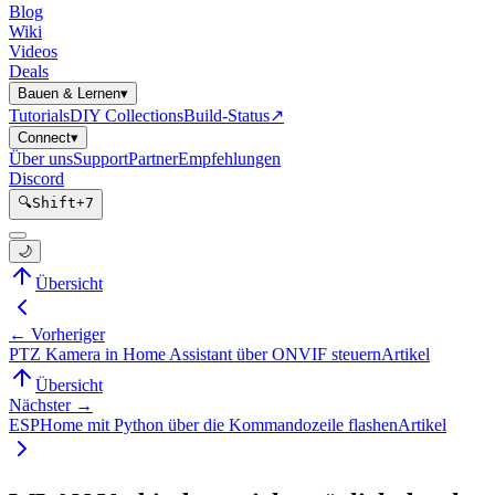
Blog
Wiki
Videos
Deals
Bauen & Lernen
▾
Tutorials
DIY Collections
Build-Status
↗
Connect
▾
Über uns
Support
Partner
Empfehlungen
Discord
🔍
Shift
+
7
🌙
Übersicht
← Vorheriger
PTZ Kamera in Home Assistant über ONVIF steuern
Artikel
Übersicht
Nächster →
ESPHome mit Python über die Kommandozeile flashen
Artikel