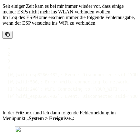
Seit einiger Zeit kam es bei mir immer wieder vor, dass einige
meiner ESPs nicht mehr ins WLAN verbinden wollten.
Im Log des ESPHome erschien immer die folgende Fehlerausgabe,
wenn der ESP versuchte ins WiFi zu verbinden.
[
W
]
[
wifi_esp8266
:
482
]
:
Event
:
 Disconnected ssid='YOUR
[
W
]
[
wifi
:
536
]
:
[
I
]
[
wifi
:
248
]
:
 WiFi Connecting to 'YOUR_WIFI'
...
[
W
]
[
wifi_esp8266
:
482
]
:
Event
:
 Disconnected ssid='YOUR
In der Fritzbox fand ich dann folgende Fehlermeldung im
Menüpunkt „
System > Ereignisse
„: