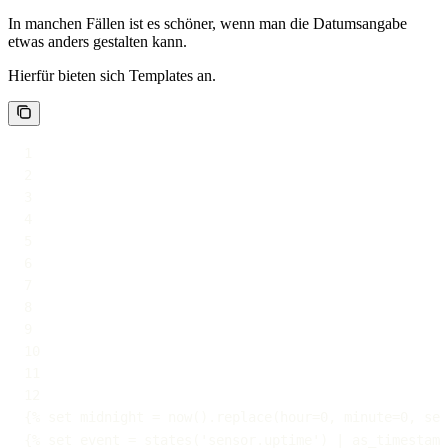
In manchen Fällen ist es schöner, wenn man die Datumsangabe
etwas anders gestalten kann.
Hierfür bieten sich Templates an.
{
% set midnight = now().replace(hour=0
,
 minute=0
,
 sec
{
% set event = states('sensor.uptime') 
|
 as_timestamp