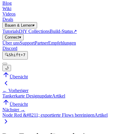
Blog
Wiki
Videos
Deals
Bauen & Lernen
▾
Tutorials
DIY Collections
Build-Status
↗
Connect
▾
Über uns
Support
Partner
Empfehlungen
Discord
🔍
Shift
+
7
🌙
Übersicht
← Vorheriger
Tankerkarte Designupdate
Artikel
Übersicht
Nächster →
Node Red &#8211; exportierte Flows bereinigen
Artikel