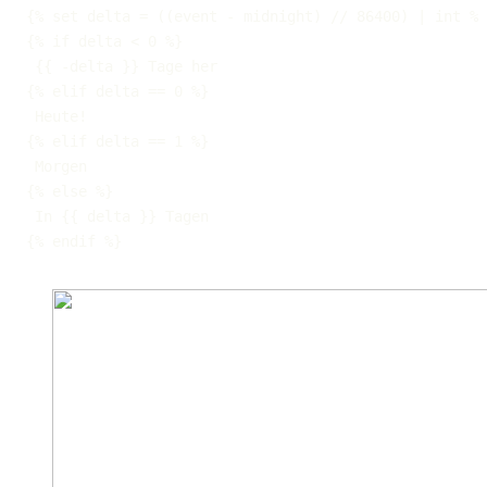
{
% set delta = ((event 
-
 midnight) // 86400) 
|
 int %
}
{
% if delta < 0 %
}
{
{
-
delta 
}
}
{
% elif delta == 0 %
}
 Heute
!
{
% elif delta == 1 %
}
{
% else %
}
 In 
{
{
 delta 
}
}
{
% endif %
}