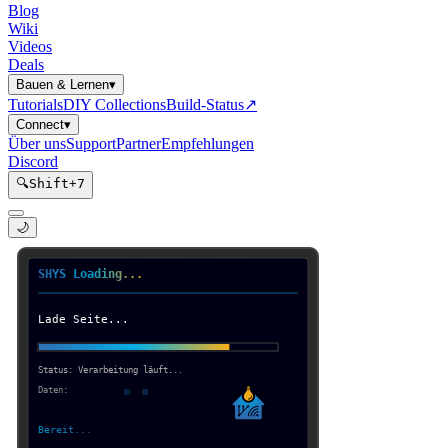
Blog
Wiki
Videos
Deals
Bauen & Lernen
▾
Tutorials
DIY Collections
Build-Status
↗
Connect
▾
Über uns
Support
Partner
Empfehlungen
Discord
🔍
Shift
+
7
🌙
SHYS Loading...
Lade Seite...
Status: Verarbeitung läuft...
Daten:
Bereit...