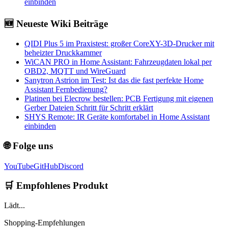
einbinden
🆕 Neueste Wiki Beiträge
QIDI Plus 5 im Praxistest: großer CoreXY-3D-Drucker mit
beheizter Druckkammer
WiCAN PRO in Home Assistant: Fahrzeugdaten lokal per
OBD2, MQTT und WireGuard
Sanytron Astrion im Test: Ist das die fast perfekte Home
Assistant Fernbedienung?
Platinen bei Elecrow bestellen: PCB Fertigung mit eigenen
Gerber Dateien Schritt für Schritt erklärt
SHYS Remote: IR Geräte komfortabel in Home Assistant
einbinden
🌐 Folge uns
YouTube
GitHub
Discord
🛒 Empfohlenes Produkt
Lädt...
Shopping-Empfehlungen