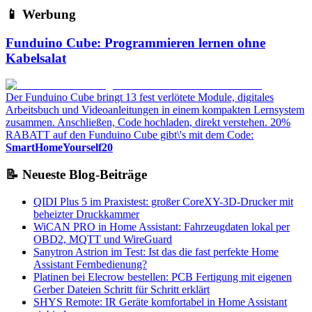
📱 Werbung
Funduino Cube: Programmieren lernen ohne
Kabelsalat
Der Funduino Cube bringt 13 fest verlötete Module, digitales
Arbeitsbuch und Videoanleitungen in einem kompakten Lernsystem
zusammen. Anschließen, Code hochladen, direkt verstehen. 20%
RABATT auf den Funduino Cube gibt\'s mit dem Code:
SmartHomeYourself20
📝 Neueste Blog-Beiträge
QIDI Plus 5 im Praxistest: großer CoreXY-3D-Drucker mit
beheizter Druckkammer
WiCAN PRO in Home Assistant: Fahrzeugdaten lokal per
OBD2, MQTT und WireGuard
Sanytron Astrion im Test: Ist das die fast perfekte Home
Assistant Fernbedienung?
Platinen bei Elecrow bestellen: PCB Fertigung mit eigenen
Gerber Dateien Schritt für Schritt erklärt
SHYS Remote: IR Geräte komfortabel in Home Assistant