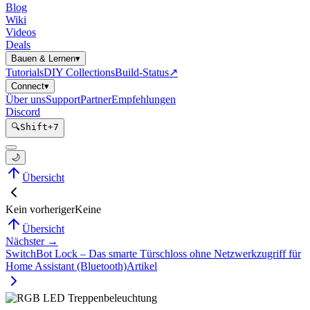
Blog
Wiki
Videos
Deals
Bauen & Lernen
▾
Tutorials
DIY Collections
Build-Status
↗
Connect
▾
Über uns
Support
Partner
Empfehlungen
Discord
🔍
Shift
+
7
🌙
Übersicht
Kein vorheriger
Keine
Übersicht
Nächster →
SwitchBot Lock – Das smarte Türschloss ohne Netzwerkzugriff für
Home Assistant (Bluetooth)
Artikel