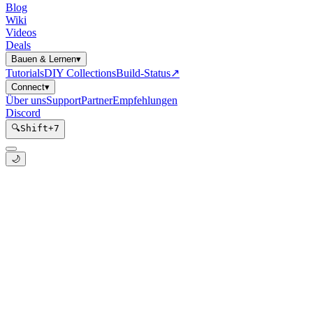
Blog
Wiki
Videos
Deals
Bauen & Lernen
▾
Tutorials
DIY Collections
Build-Status
↗
Connect
▾
Über uns
Support
Partner
Empfehlungen
Discord
🔍
Shift
+
7
🌙
RGBW-LED WiFi Controller
(v2) mit ESPHome
Kategorie:
hardware
Unterkategorie:
pcb
Pfad:
templates/hardware/rgbw-led-wifi-controller-12v-smd