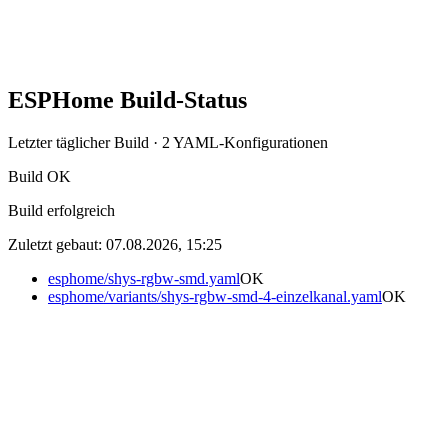
Tags:
#
pcb
#
esphome
ESPHome Build-Status
Letzter täglicher Build
· 2 YAML-Konfigurationen
Build
OK
Build erfolgreich
Zuletzt gebaut:
07.08.2026, 15:25
esphome/shys-rgbw-smd.yaml
OK
esphome/variants/shys-rgbw-smd-4-einzelkanal.yaml
OK