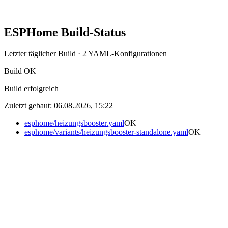
#
pcb
#
esphome
ESPHome Build-Status
Letzter täglicher Build
· 2 YAML-Konfigurationen
Build
OK
Build erfolgreich
Zuletzt gebaut:
06.08.2026, 15:22
esphome/heizungsbooster.yaml
OK
esphome/variants/heizungsbooster-standalone.yaml
OK