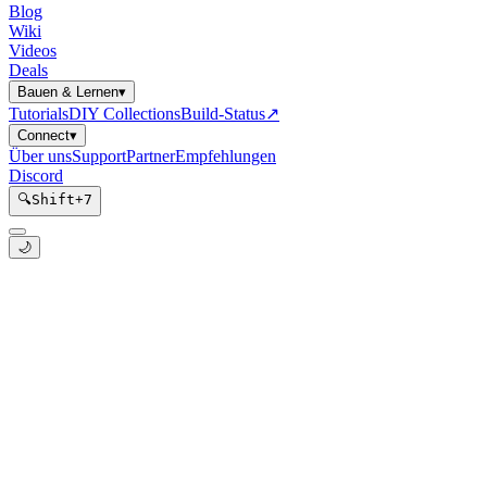
Blog
Wiki
Videos
Deals
Bauen & Lernen
▾
Tutorials
DIY Collections
Build-Status
↗
Connect
▾
Über uns
Support
Partner
Empfehlungen
Discord
🔍
Shift
+
7
🌙
Heizungsbooster mit ESPHome
Kategorie:
hardware
Unterkategorie:
pcb
Pfad:
templates/hardware/heizungsbooster
Tags: