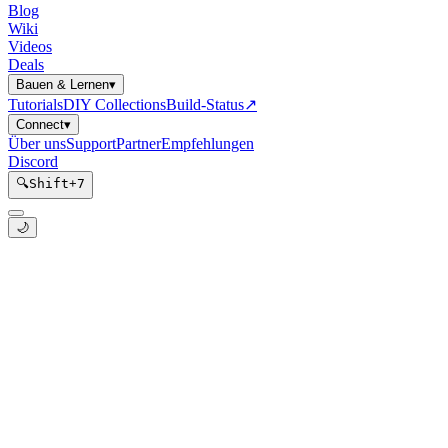
Blog
Wiki
Videos
Deals
Bauen & Lernen
▾
Tutorials
DIY Collections
Build-Status
↗
Connect
▾
Über uns
Support
Partner
Empfehlungen
Discord
🔍
Shift
+
7
🌙
DS18B20 Temperatursensor
Kategorie:
esphome
Unterkategorie:
snippets
Pfad:
templates/esphome/snippets/sensors/ds18b20
Tags: