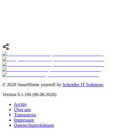
DS18B20 Temperatursensor
Startseite
DIY Collections
ESPHome Templates
DS18B20 Temperatursensor
©
2026
SmartHome yourself by
Scheidler IT Solutions
Version
0.1.106
(06.08.2026)
Archiv
Über uns
Transparenz
Impressum
Datenschutzerklärung