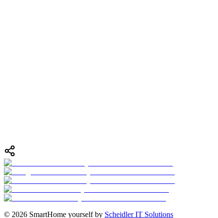
Startseite
DIY Collections
ESPHome Templates
WiFi Fallback & Captive Portal
Startseite
DIY Collections
ESPHome Templates
WiFi Fallback & Captive Portal
©
2026
SmartHome yourself by
Scheidler IT Solutions