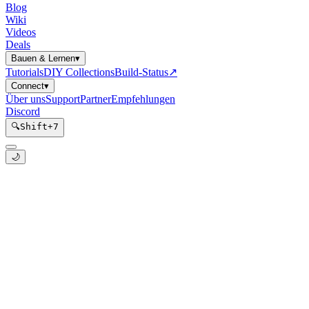
Blog
Wiki
Videos
Deals
Bauen & Lernen
▾
Tutorials
DIY Collections
Build-Status
↗
Connect
▾
Über uns
Support
Partner
Empfehlungen
Discord
🔍
Shift
+
7
🌙
WiFi Fallback & Captive
Portal
Kategorie:
esphome
Unterkategorie:
snippets
Pfad:
templates/esphome/snippets/helpers/wifi-fallback