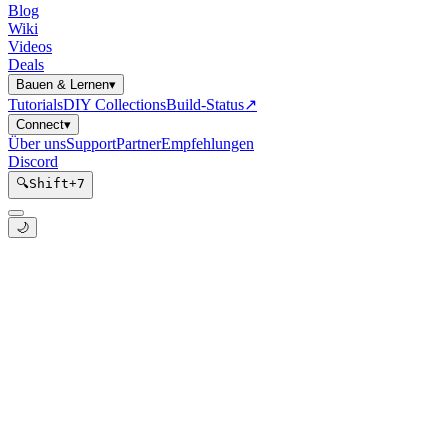
Blog
Wiki
Videos
Deals
Bauen & Lernen
▾
Tutorials
DIY Collections
Build-Status
↗
Connect
▾
Über uns
Support
Partner
Empfehlungen
Discord
🔍
Shift
+
7
🌙
WS2812B/NeoPixel LED Strip
Kategorie:
esphome
Unterkategorie:
snippets
Pfad:
templates/esphome/snippets/actuators/led-strip-ws2812b
Tags: