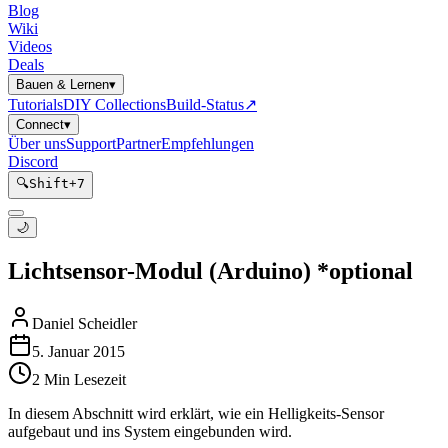
Blog
Wiki
Videos
Deals
Bauen & Lernen
▾
Tutorials
DIY Collections
Build-Status
↗
Connect
▾
Über uns
Support
Partner
Empfehlungen
Discord
🔍
Shift
+
7
🌙
Lichtsensor-Modul (Arduino) *optional
Daniel Scheidler
5. Januar 2015
2
Min Lesezeit
In diesem Abschnitt wird erklärt, wie ein Helligkeits-Sensor
aufgebaut und ins System eingebunden wird.