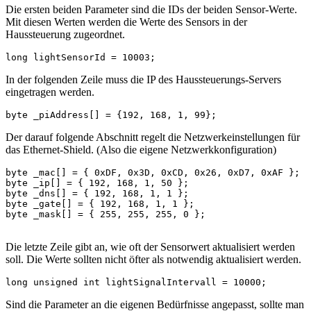
Die ersten beiden Parameter sind die IDs der beiden Sensor-Werte.
Mit diesen Werten werden die Werte des Sensors in der
Haussteuerung zugeordnet.
long lightSensorId = 10003;
In der folgenden Zeile muss die IP des Haussteuerungs-Servers
eingetragen werden.
byte _piAddress[] = {192, 168, 1, 99};
Der darauf folgende Abschnitt regelt die Netzwerkeinstellungen für
das Ethernet-Shield. (Also die eigene Netzwerkkonfiguration)
byte _mac[] = { 0xDF, 0x3D, 0xCD, 0x26, 0xD7, 0xAF };

byte _ip[] = { 192, 168, 1, 50 };

byte _dns[] = { 192, 168, 1, 1 };

byte _gate[] = { 192, 168, 1, 1 };

byte _mask[] = { 255, 255, 255, 0 };

Die letzte Zeile gibt an, wie oft der Sensorwert aktualisiert werden
soll. Die Werte sollten nicht öfter als notwendig aktualisiert werden.
Sind die Parameter an die eigenen Bedürfnisse angepasst, sollte man