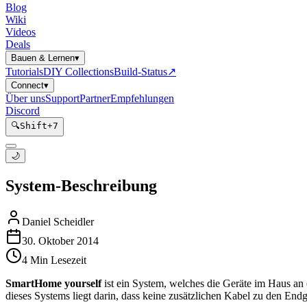
Blog
Wiki
Videos
Deals
Bauen & Lernen
▾
Tutorials
DIY Collections
Build-Status
↗
Connect
▾
Über uns
Support
Partner
Empfehlungen
Discord
🔍
Shift
+
7
🌙
System-Beschreibung
Daniel Scheidler
30. Oktober 2014
4
Min Lesezeit
SmartHome yourself
ist ein System, welches die Geräte im Haus an
dieses Systems liegt darin, dass keine zusätzlichen Kabel zu den End