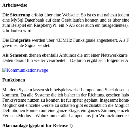
Arbeitsweise
Die
Steuerung
erfolgt über eine Webseite. So ist es mit nahezu jede
eine MySql Datenbank auf dem Gerät laufen können und es über einen 
zum Beispiel ein RaspberryPI, ein NAS oder auch ein (ausgedientes)
Uhr laufen wird.
Die
Endgeräte
werden über 433MHz Funksignale angesteuert. Als Fun
gewünschte Signal sendet.
Als
Sensoren
dienen ebenfalls Arduinos die mit einer Netzwerkkarte 
Daten darauf hin weiter verarbeitet. Dadurch ergibt sich folgender A
Funktionen
Mit dem System lassen sich beispielsweise Lampen und Steckdosen an 
kommen. Da alle Systeme die ich bisher in der Richtung gesehen ha
Funksysteme nutzen zu können ist für später geplant. Insgesamt kön
Möglichkeit einzelne Geräte zu schalten gibt es zusätzlich die Möglic
Definitionen können auf eine ganze Etage, ein ganzes Zimmer, einzeln
Fernseh-Modus – Wohnzimmer alle Lampen aus (im Wohnzimmer > Ges
Alarmanlage (geplant für Release 1)