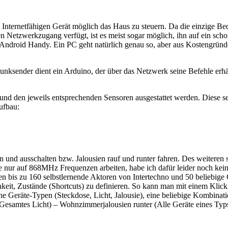
m Internetfähigen Gerät möglich das Haus zu steuern. Da die einzige Be
Netzwerkzugang verfügt, ist es meist sogar möglich, ihn auf ein scho
 Android Handy. Ein PC geht natürlich genau so, aber aus Kostengründ
ksender dient ein Arduino, der über das Netzwerk seine Befehle erhä
und den jeweils entsprechenden Sensoren ausgestattet werden. Diese s
ufbau:
und ausschalten bzw. Jalousien rauf und runter fahren. Des weiteren s
be nur auf 868MHz Frequenzen arbeiten, habe ich dafür leider noch k
nen bis zu 160 selbstlernende Aktoren von Intertechno und 50 belieb
hkeit, Zustände (Shortcuts) zu definieren. So kann man mit einem Klick 
e Geräte-Typen (Steckdose, Licht, Jalousie), eine beliebige Kombinati
amtes Licht) – Wohnzimmerjalousien runter (Alle Geräte eines Typs