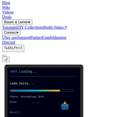
Blog
Wiki
Videos
Deals
Bauen & Lernen
▾
Tutorials
DIY Collections
Build-Status
↗
Connect
▾
Über uns
Support
Partner
Empfehlungen
Discord
🔍
Shift
+
7
🌙
SHYS Loading...
Lade Seite...
Status: Verarbeitung läuft...
Daten:
Bereit...